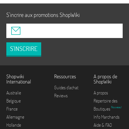
S'incrire aux promotions ShopWiki
S'INSCRIRE
Shopwiki
Ressources
A propos de
International
ShopWiki
Guides d'achat
Australie
A propos
Reviews
Belgique
Répertoire des
Nouveau!
France
Boutiques
Allemagne
Info Marchands
Hollande
Aide & FAQ