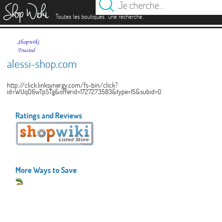
es
.
.
Toutes les boutiques
une recherche
alessi-shop.com
http://click.linksynergy.com/fs-bin/click?
id=WUqD6wTpSTg&offerid=172727.3583&type=15&subid=0
Ratings and Reviews
More Ways to Save