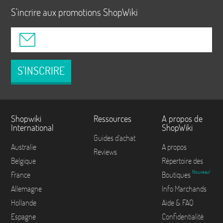
S'incrire aux promotions ShopWiki
S'INSCRIRE
Shopwiki
Ressources
A propos de
International
ShopWiki
Guides d'achat
Australie
A propos
Reviews
Belgique
Répertoire des
Nouveau!
France
Boutiques
Allemagne
Info Marchands
Hollande
Aide & FAQ
Espagne
Confidentialité