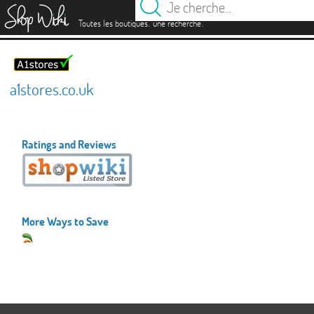
es
.
.
Toutes les boutiques
une recherche
a1stores.co.uk
Ratings and Reviews
More Ways to Save