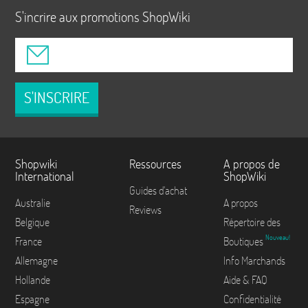
S'incrire aux promotions ShopWiki
S'INSCRIRE
Shopwiki
Ressources
A propos de
International
ShopWiki
Guides d'achat
Australie
A propos
Reviews
Belgique
Répertoire des
Nouveau!
France
Boutiques
Allemagne
Info Marchands
Hollande
Aide & FAQ
Espagne
Confidentialité