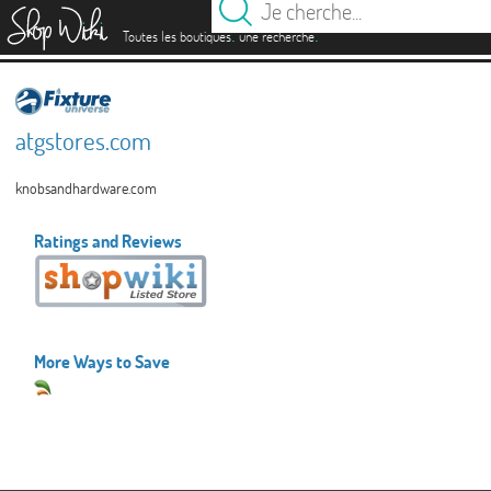
es
.
.
Toutes les boutiques
une recherche
atgstores.com
knobsandhardware.com
Ratings and Reviews
More Ways to Save