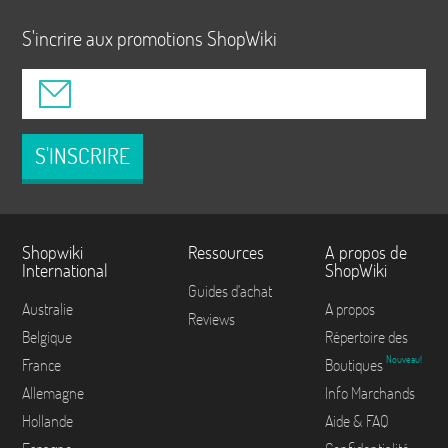
S'incrire aux promotions ShopWiki
S'INSCRIRE
Shopwiki
Ressources
A propos de
International
ShopWiki
Guides d'achat
Australie
A propos
Reviews
Belgique
Répertoire des
Nouveau!
France
Boutiques
Allemagne
Info Marchands
Hollande
Aide & FAQ