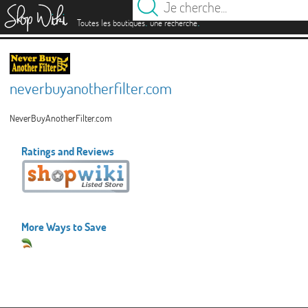
es
.
.
Toutes les boutiques
une recherche
neverbuyanotherfilter.com
NeverBuyAnotherFilter.com
Ratings and Reviews
More Ways to Save