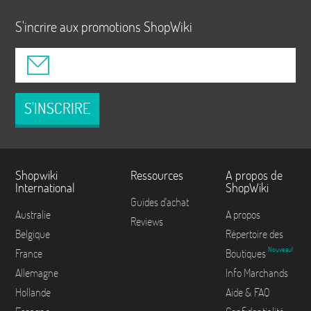
S'incrire aux promotions ShopWiki
S'INSCRIRE
Shopwiki
Ressources
A propos de
International
ShopWiki
Guides d'achat
Australie
A propos
Reviews
Belgique
Répertoire des
Nouveau!
France
Boutiques
Allemagne
Info Marchands
Hollande
Aide & FAQ