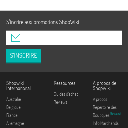
S'incrire aux promotions ShopWiki
S'INSCRIRE
Shopwiki
Ressources
A propos de
International
ShopWiki
Guides d'achat
Australie
A propos
Reviews
Belgique
Répertoire des
Nouveau!
France
Boutiques
Allemagne
Info Marchands