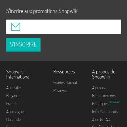
S'incrire aux promotions ShopWiki
S'INSCRIRE
Shopwiki
Ressources
A propos de
International
ShopWiki
Guides d'achat
Australie
A propos
Reviews
Belgique
Répertoire des
Nouveau!
France
Boutiques
Allemagne
Info Marchands
Hollande
Aide & FAQ