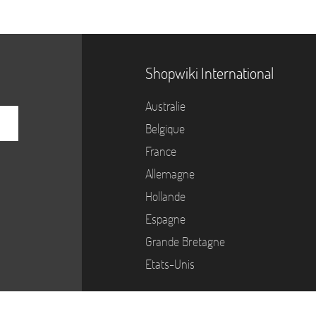
Shopwiki International
Australie
Belgique
France
Allemagne
Hollande
Espagne
Grande Bretagne
Etats-Unis