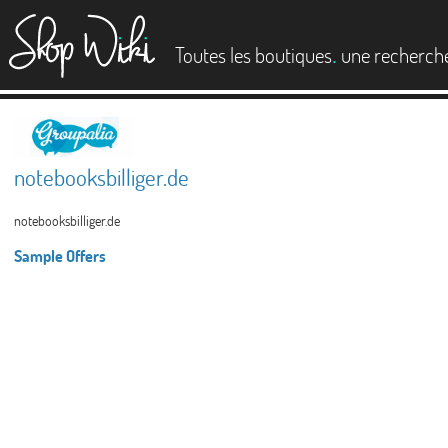
es
.
Toutes les boutiques
une recherch
notebooksbilliger.de
notebooksbilliger.de
Sample Offers