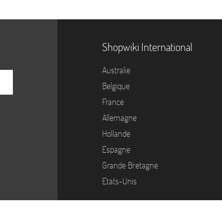
Shopwiki International
Australie
Belgique
France
Allemagne
Hollande
Espagne
Grande Bretagne
Etats-Unis