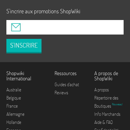
S'incrire aux promotions ShopWiki
S'INSCRIRE
Shopwiki
Ressources
A propos de
International
ShopWiki
Guides d'achat
Australie
A propos
Reviews
Belgique
Répertoire des
Nouveau!
France
Boutiques
Allemagne
Info Marchands
Hollande
Aide & FAQ