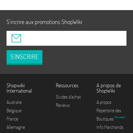
S'incrire aux promotions ShopWiki
S'INSCRIRE
Shopwiki
Ressources
A propos de
International
ShopWiki
Guides d'achat
Australie
A propos
Reviews
Belgique
Répertoire des
Nouveau!
France
Boutiques
Allemagne
Info Marchands