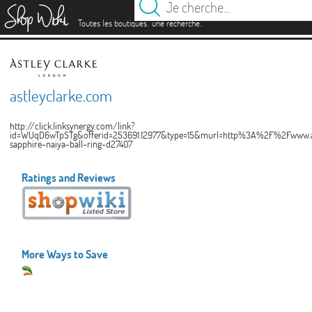
es
.
.
Toutes les boutiques
une recherche
astleyclarke.com
http://click.linksynergy.com/link?
id=WUqD6wTpSTg&offerid=253691.12977&type=15&murl=http%3A%2F%2Fwww.a
sapphire-naiya-ball-ring-d27407
Ratings and Reviews
More Ways to Save