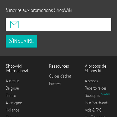
S'incrire aux promotions ShopWiki
S'INSCRIRE
Shopwiki
Ressources
A propos de
International
ShopWiki
Guides d'achat
Australie
A propos
Reviews
Belgique
Répertoire des
Nouveau!
France
Boutiques
Allemagne
Info Marchands
Hollande
Aide & FAQ