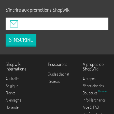
S'incrire aux promotions ShopWiki
S'INSCRIRE
Shopwiki
Ressources
A propos de
International
ShopWiki
Guides d'achat
Australie
A propos
Reviews
Belgique
Répertoire des
Nouveau!
France
Boutiques
Allemagne
Info Marchands
Hollande
Aide & FAQ