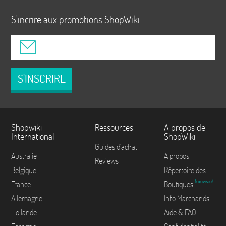
S'incrire aux promotions ShopWiki
S'INSCRIRE
Shopwiki
Ressources
A propos de
International
ShopWiki
Guides d'achat
Australie
A propos
Reviews
Belgique
Répertoire des
Nouveau!
France
Boutiques
Allemagne
Info Marchands
Hollande
Aide & FAQ