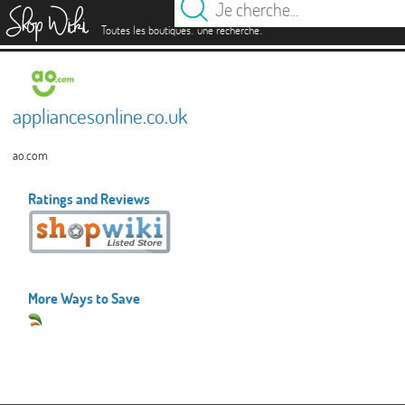
es
.
.
Toutes les boutiques
une recherche
appliancesonline.co.uk
ao.com
Ratings and Reviews
More Ways to Save