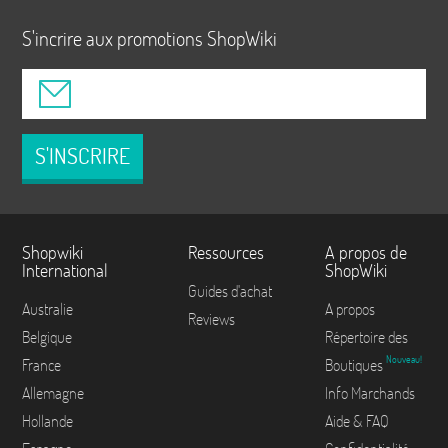
S'incrire aux promotions ShopWiki
S'INSCRIRE
Shopwiki
Ressources
A propos de
International
ShopWiki
Guides d'achat
Australie
A propos
Reviews
Belgique
Répertoire des
Nouveau!
France
Boutiques
Allemagne
Info Marchands
Hollande
Aide & FAQ