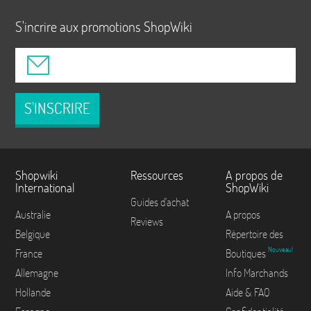
S'incrire aux promotions ShopWiki
S'INSCRIRE
Shopwiki
Ressources
A propos de
International
ShopWiki
Guides d'achat
Australie
A propos
Reviews
Belgique
Répertoire des
Nouveau!
France
Boutiques
Allemagne
Info Marchands
Hollande
Aide & FAQ