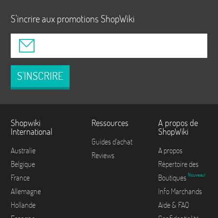
S'incrire aux promotions ShopWiki
S'INSCRIRE
Shopwiki
Ressources
A propos de
International
ShopWiki
Guides d'achat
Australie
A propos
Reviews
Belgique
Répertoire des
Nouveau!
France
Boutiques
Allemagne
Info Marchands
Hollande
Aide & FAQ