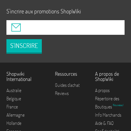
S'incrire aux promotions ShopWiki
S'INSCRIRE
Shopwiki
Ressources
A propos de
International
ShopWiki
Guides d'achat
Australie
A propos
Reviews
Belgique
Répertoire des
Nouveau!
France
Boutiques
Allemagne
Info Marchands
Hollande
Aide & FAQ