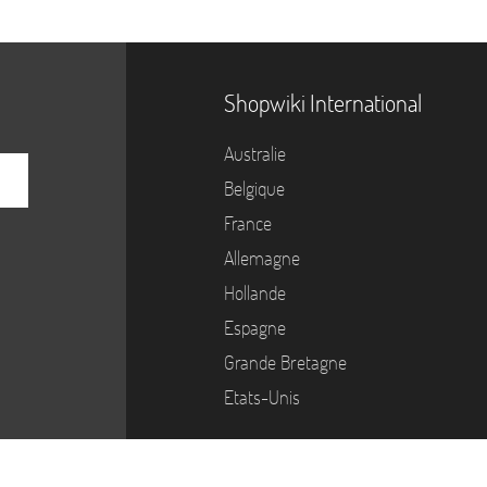
Shopwiki International
Australie
Belgique
France
Allemagne
Hollande
Espagne
Grande Bretagne
Etats-Unis