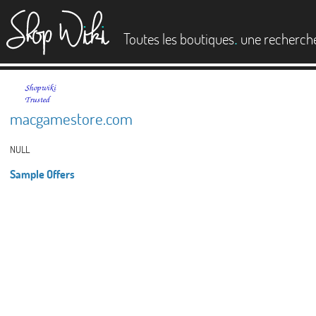
es
.
Toutes les boutiques
une recherch
macgamestore.com
NULL
Sample Offers