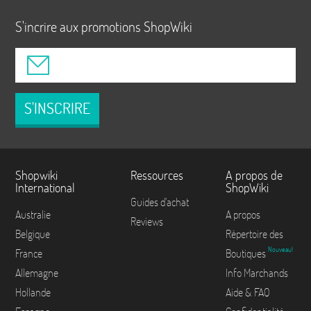
S'incrire aux promotions ShopWiki
S'INSCRIRE
Shopwiki
Ressources
A propos de
International
ShopWiki
Guides d'achat
Australie
A propos
Reviews
Belgique
Répertoire des
Nouveau!
France
Boutiques
Allemagne
Info Marchands
Hollande
Aide & FAQ