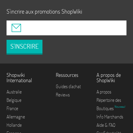
S'incrire aux promotions ShopWiki
S'INSCRIRE
Shopwiki
Ressources
A propos de
International
ShopWiki
Guides d'achat
Australie
A propos
Reviews
Belgique
Répertoire des
Nouveau!
France
Boutiques
Allemagne
Info Marchands
Hollande
Aide & FAQ