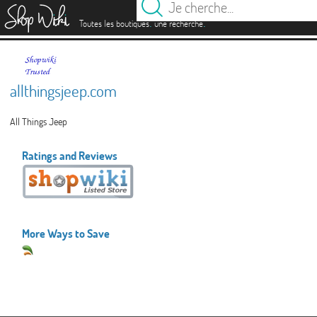
es
.
.
Toutes les boutiques
une recherche
allthingsjeep.com
All Things Jeep
Ratings and Reviews
More Ways to Save