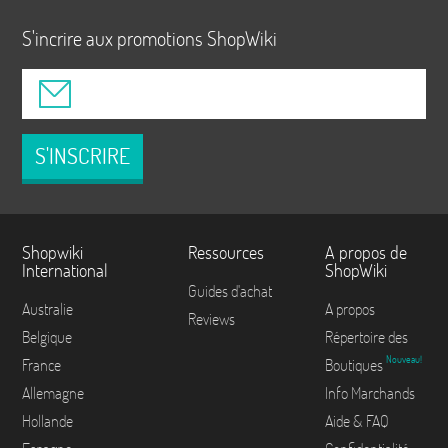
S'incrire aux promotions ShopWiki
S'INSCRIRE
Shopwiki
Ressources
A propos de
International
ShopWiki
Guides d'achat
Australie
A propos
Reviews
Belgique
Répertoire des
Nouveau!
France
Boutiques
Allemagne
Info Marchands
Hollande
Aide & FAQ