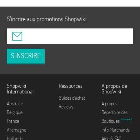
S'incrire aux promotions ShopWiki
S'INSCRIRE
Shopwiki
Ressources
A propos de
International
ShopWiki
Guides d'achat
Australie
A propos
Reviews
Belgique
Répertoire des
Nouveau!
France
Boutiques
Allemagne
Info Marchands
Hollande
Aide & FAQ