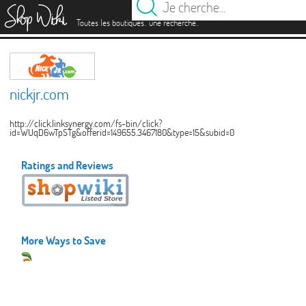
es
.
.
Toutes les boutiques
une recherche
nickjr.com
http://click.linksynergy.com/fs-bin/click?
id=WUqD6wTpSTg&offerid=149655.3467180&type=15&subid=0
Ratings and Reviews
More Ways to Save