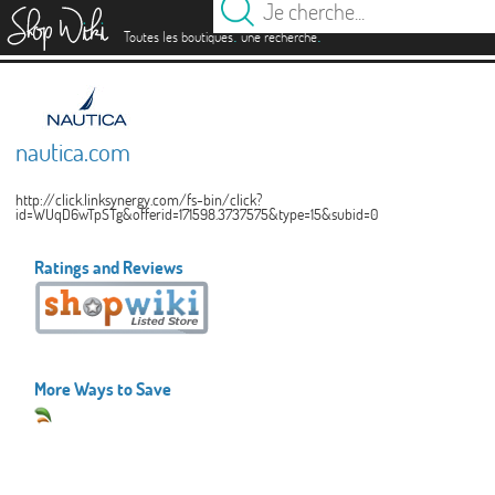
es
.
.
Toutes les boutiques
une recherche
nautica.com
http://click.linksynergy.com/fs-bin/click?
id=WUqD6wTpSTg&offerid=171598.3737575&type=15&subid=0
Ratings and Reviews
More Ways to Save