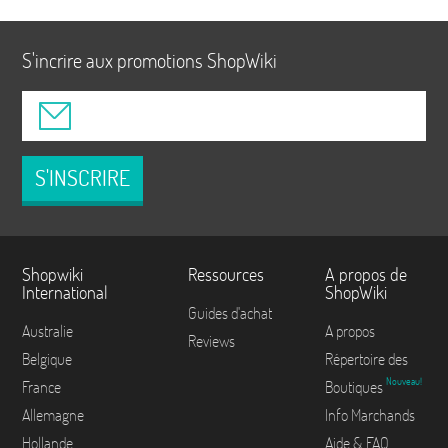
S'incrire aux promotions ShopWiki
S'INSCRIRE
Shopwiki
Ressources
A propos de
International
ShopWiki
Guides d'achat
Australie
A propos
Reviews
Belgique
Répertoire des
Nouveau!
France
Boutiques
Allemagne
Info Marchands
Hollande
Aide & FAQ