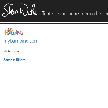
es
.
Toutes les boutiques
une recherch
mybambino.com
MyBambino
Sample Offers