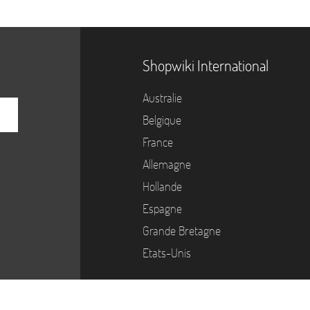
Shopwiki International
Australie
Belgique
France
Allemagne
Hollande
Espagne
Grande Bretagne
Etats-Unis