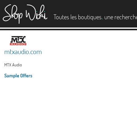
es
.
Toutes les boutiques
une recherch
mtxaudio.com
MTX Audio
Sample Offers