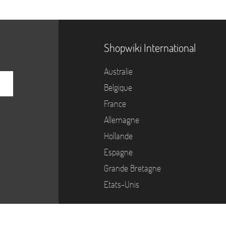
Shopwiki International
Australie
Belgique
France
Allemagne
Hollande
Espagne
Grande Bretagne
Etats-Unis