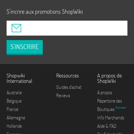
S'incrire aux promotions ShopWiki
S'INSCRIRE
Shopwiki
Ressources
A propos de
International
ShopWiki
Guides d'achat
Australie
A propos
Reviews
Belgique
Répertoire des
Nouveau!
France
Boutiques
Allemagne
Info Marchands
Hollande
Aide & FAQ