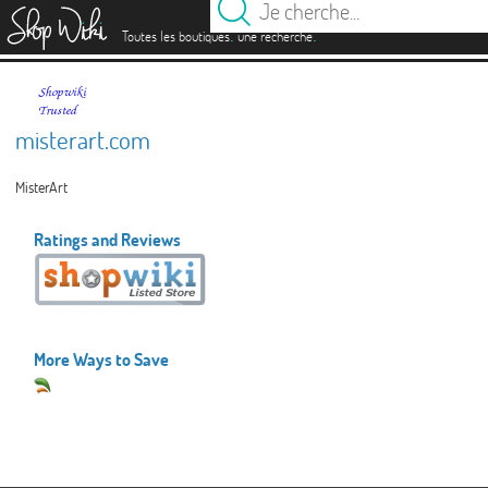
es
.
.
Toutes les boutiques
une recherche
misterart.com
MisterArt
Ratings and Reviews
More Ways to Save