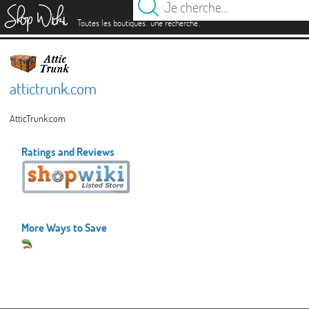
es
.
.
Toutes les boutiques
une recherche
attictrunk.com
AtticTrunk.com
Ratings and Reviews
More Ways to Save