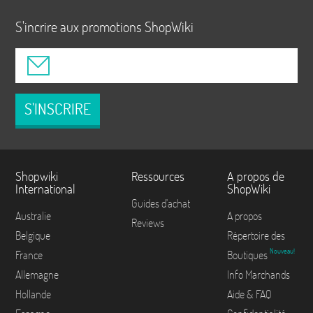
S'incrire aux promotions ShopWiki
S'INSCRIRE
Shopwiki
Ressources
A propos de
International
ShopWiki
Guides d'achat
Australie
A propos
Reviews
Belgique
Répertoire des
Nouveau!
France
Boutiques
Allemagne
Info Marchands
Hollande
Aide & FAQ