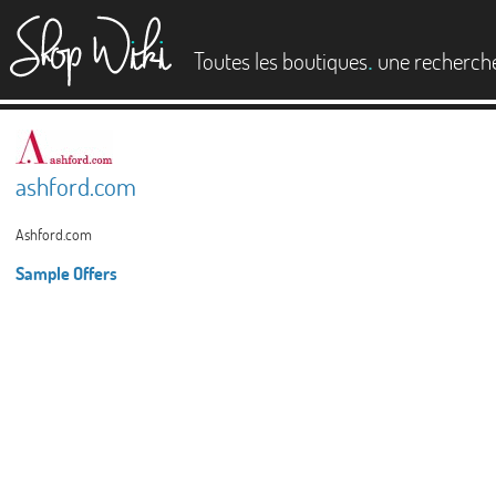
es
.
Toutes les boutiques
une recherch
ashford.com
Ashford.com
Sample Offers