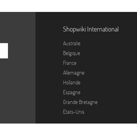
Shopwiki International
Australie
Belgique
France
Allemagne
Hollande
Espagne
Grande Bretagne
Etats-Unis